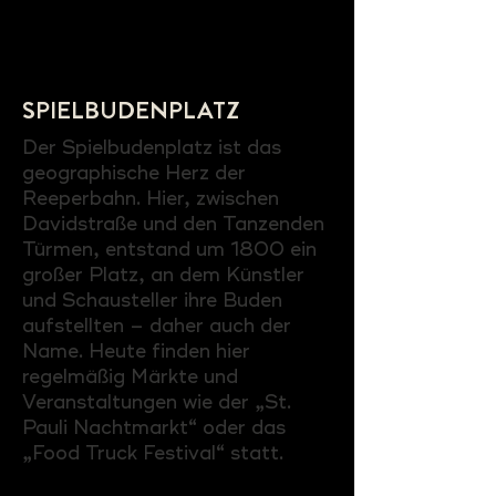
SPIELBUDENPLATZ
Der Spielbudenplatz ist das
geographische Herz der
Reeperbahn. Hier, zwischen
Davidstraße und den Tanzenden
Türmen, entstand um 1800 ein
großer Platz, an dem Künstler
und Schausteller ihre Buden
aufstellten – daher auch der
Name. Heute finden hier
regelmäßig Märkte und
Veranstaltungen wie der „St.
Pauli Nachtmarkt“ oder das
„Food Truck Festival“ statt.