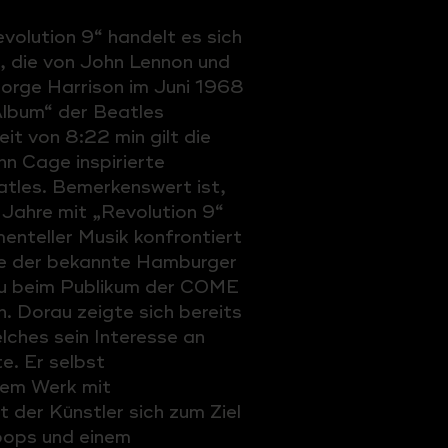
volution 9“ handelt es sich
, die von John Lennon und
orge Harrison im Juni 1968
lbum“ der Beatles
eit von 8:22 min gilt die
n Cage inspirierte
eatles. Bemerkenswert ist,
Jahre mit „Revolution 9“
enteller Musik konfrontiert
te der bekannte Hamburger
u beim Publikum der COME
orau zeigte sich bereits
lches sein Interesse an
e. Er selbst
nem Werk mit
 der Künstler sich zum Ziel
oops und einem