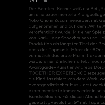
Der Beatles-Kenner weiß es: Bei „Re
um eine experimentelle Klangcollage
Yoko Ono in Zusammenarbeit mit Ge
aufgenommen und auf dem „White A
veröffentlicht wurde. Mit einer Spielz
von Karl-Heinz Stockhausen und Joh
Produktion als längster Titel der B
dass der Popmusik-Hörer der 60er-
vermutlich das erste Mal mit experim
wurde. Einen ähnlichen Effekt möch
Avantgarde-Künstler Andreas Dora
TOGETHER EXPERIENCE erzeugen. D
als Kind fasziniert von dem Werk, we
avantgardistischer Musik erst weckt
experimentierte immer wieder in sei
Bandschlaufen. Für diesen Abend hat
gesetzt, „Revolution 9“ mit Tape L