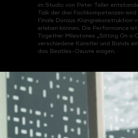
im Studio von Peter Teller entstand
Talk der drei Fachkompetenzen wird
Finale Doraus Klangrekonstruktion v
erleben können. Die Performance is
Together Milestones „Sitting On a C
verschiedene Künstler und Bands ei
das Beatles-Oeuvre wagen.