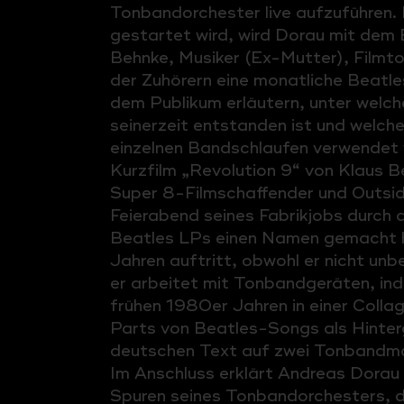
Tonbandorchester live aufzuführen.
gestartet wird, wird Dorau mit dem
Behnke, Musiker (Ex-Mutter), Film
der Zuhörern eine monatliche Beat
dem Publikum erläutern, unter wel
seinerzeit entstanden ist und welch
einzelnen Bandschlaufen verwendet 
Kurzfilm „Revolution 9“ von Klaus B
Super 8-Filmschaffender und Outside
Feierabend seines Fabrikjobs durch d
Beatles LPs einen Namen gemacht h
Jahren auftritt, obwohl er nicht unbe
er arbeitet mit Tonbandgeräten, ind
frühen 1980er Jahren in einer Colla
Parts von Beatles-Songs als Hinter
deutschen Text auf zwei Tonbandm
Im Anschluss erklärt Andreas Dorau 
Spuren seines Tonbandorchesters, 