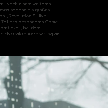
en. Nach einem weiteren
 man sodann als großes
on „Revolution 9“ live
t Teil des besonderen Come
ornflake“, bei dem
ne abstrakte Annäherung an