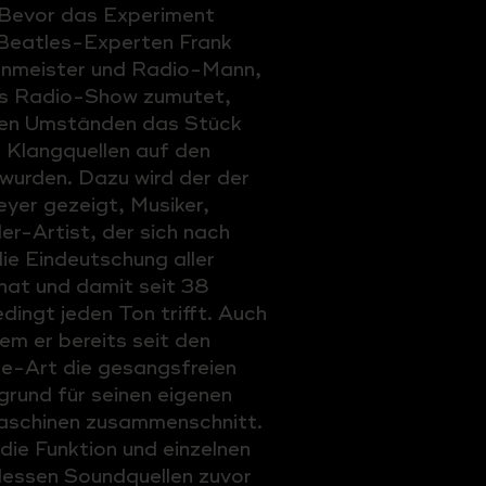
 Bevor das Experiment
 Beatles-Experten Frank
tonmeister und Radio-Mann,
les Radio-Show zumutet,
chen Umständen das Stück
e Klangquellen auf den
wurden. Dazu wird der der
eyer gezeigt, Musiker,
r-Artist, der sich nach
ie Eindeutschung aller
at und damit seit 38
dingt jeden Ton trifft. Auch
em er bereits seit den
ge-Art die gesangsfreien
grund für seinen eigenen
aschinen zusammenschnitt.
die Funktion und einzelnen
dessen Soundquellen zuvor